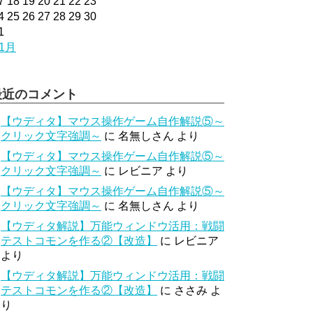
7
18
19
20
21
22
23
4
25
26
27
28
29
30
1
 1月
最近のコメント
【ウディタ】マウス操作ゲーム自作解説⑤～
クリック文字強調～
に
名無しさん
より
【ウディタ】マウス操作ゲーム自作解説⑤～
クリック文字強調～
に
レビニア
より
【ウディタ】マウス操作ゲーム自作解説⑤～
クリック文字強調～
に
名無しさん
より
【ウディタ解説】万能ウィンドウ活用：戦闘
テストコモンを作る②【改造】
に
レビニア
より
【ウディタ解説】万能ウィンドウ活用：戦闘
テストコモンを作る②【改造】
に
ささみ
よ
り