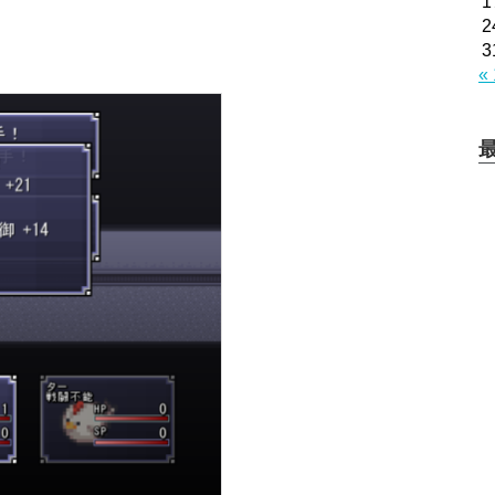
1
2
3
«